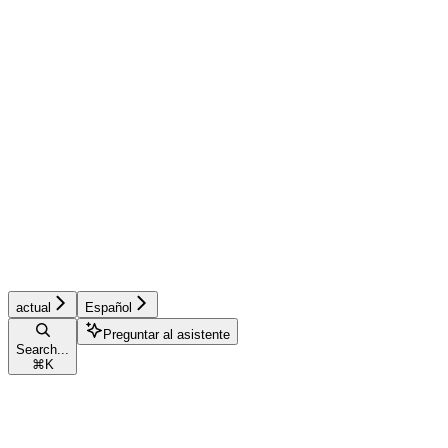
actual
Español
Preguntar al asistente
Search...
⌘
K