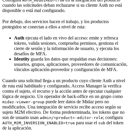
AUTH_REQUIRED=true
cuando las solicitudes deban rechazarse si su cliente Auth no está
disponible o está mal configurado.
Por debajo, dos servicios hacen el trabajo, y los productos
protegidos se conectan a ellos a nivel de ruta:
Auth
ejecuta el lado en vivo del acceso: emite y refresca
tokens, valida sesiones, comprueba permisos, gestiona el
cierre de sesión y la información de usuario, y ejecuta los
desafíos de MFA.
Identity
guarda los datos que respaldan esas decisiones:
usuarios, grupos, aplicaciones, proveedores de comunicación,
vínculos aplicación-proveedor y configuración de MFA.
Cuando una solicitud llega a un producto cuyo cliente Auth a nivel
de ruta está habilitado y configurado, Access Manager la verifica
contra el sujeto, el recurso y la acción antes de ejecutar cualquier
lógica de negocio. Un operador de back-office en un grupo como
puede leer datos de Midaz pero no
midaz-viewer-group
modificarlos. Una integración de servicio recibe acceso según su
sujeto M2M efectivo. De forma predeterminada, los tokens que no
son de usuario usan
; configura
admin/<product>-editor-role
para usar el
del token
AUTH_M2M_INVERSION_ENABLED=true
sub
de la aplicación.