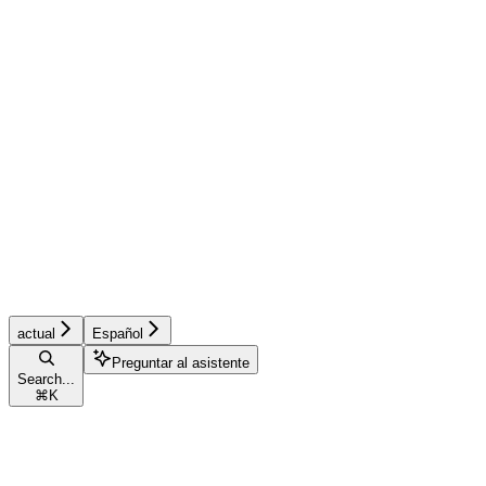
actual
Español
Preguntar al asistente
Search...
⌘
K