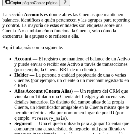
Copiar página
Copiar página
La sección
Accounts
es donde abres las Cuentas que mantienen
balances, identificas a quién pertenecen y las agrupas para reporting
y control. La mayoría de estas entidades son etiquetas sobre una
Cuenta. No cambian cómo funciona la Cuenta, solo cómo la
encuentras, la agrupas o te refieres a ella.
Aquí trabajarás con lo siguiente:
Account
— El registro que mantiene el balance de un Activo
y puede enviar o recibir ese Activo a través de transacciones
(por ejemplo, la Cuenta BRL de un cliente).
Holder
— La persona o entidad propietaria de una o varias
Cuentas (por ejemplo, un cliente o un merchant registrado en
CRM).
Alias Account (Cuenta Alias)
— Un registro del CRM que
vincula un Titular a una Cuenta del Ledger y almacena sus
detalles bancarios. Es distinto del campo
alias
de la propia
Cuenta, un identificador amigable en la Cuenta misma que te
permite referirte a ella por nombre en lugar de por ID (por
ejemplo,
).
@treasury_main
Segment
— Una etiqueta utilizada para agrupar Cuentas que
comparten una característica de negocio, útil para filtrado y