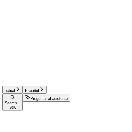
actual
Español
Preguntar al asistente
Search...
⌘
K