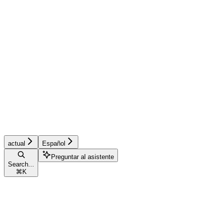
actual
Español
Preguntar al asistente
Search...
⌘
K