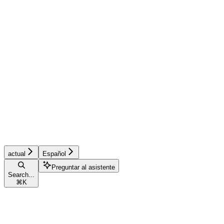
actual
Español
Preguntar al asistente
Search...
⌘
K