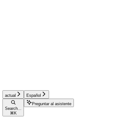
actual
Español
Preguntar al asistente
Search...
⌘
K