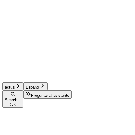
actual
Español
Preguntar al asistente
Search...
⌘
K