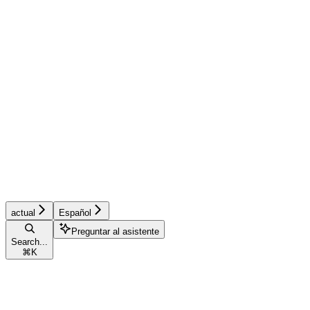
actual
Español
Preguntar al asistente
Search...
⌘
K