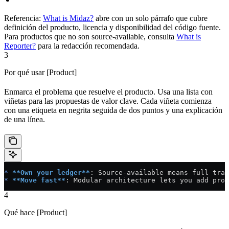
Referencia:
What is Midaz?
abre con un solo párrafo que cubre
definición del producto, licencia y disponibilidad del código fuente.
Para productos que no son source-available, consulta
What is
Reporter?
para la redacción recomendada.
3
Por qué usar [Product]
Enmarca el problema que resuelve el producto. Usa una lista con
viñetas para las propuestas de valor clave. Cada viñeta comienza
con una etiqueta en negrita seguida de dos puntos y una explicación
de una línea.
*
 **Own your ledger**
: Source-available means full tran
*
 **Move fast**
: Modular architecture lets you add prod
4
Qué hace [Product]