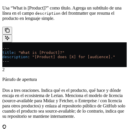
Usa “What is [Product]?” como título. Agrega un subtítulo de una
línea en el campo
del frontmatter que resuma el
description
producto en lenguaje simple.
---
title
: 
"What is [Product]?"
description
: 
"[Product] does [X] for [audience]."
---
2
Párrafo de apertura
Dos a tres oraciones. Indica qué es el producto, qué hace y dónde
encaja en el ecosistema de Lerian. Menciona el modelo de licencia
(source-available para Midaz y Fetcher, o Enterprise / con licencia
para otros productos) y enlaza al repositorio público de GitHub solo
cuando el producto sea source-available; de lo contrario, indica que
su repositorio se mantiene internamente.