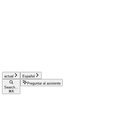
actual
Español
Preguntar al asistente
Search...
⌘
K