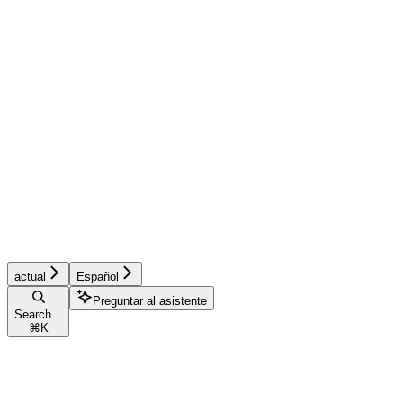
actual
Español
Preguntar al asistente
Search...
⌘
K