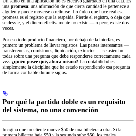
Un saldo en una aplicación no es efectivo guardado en una caja. Es
una
promesa
: una afirmación de que cierta cantidad le pertenece a
alguien y puede moverse o retirarse. Lo único que hace real esa
promesa es el registro que la respalda. Pierde el registro, o deja que
se desvíe, y el dinero efectivamente no existe — o peor, existe dos
veces.
Por eso todo producto financiero, por debajo de la interfaz, es
primero un problema de llevar registros. Las partes interesantes —
transferencias, comisiones, liquidación, extractos — se asientan
todas sobre una pregunta que debe responderse correctamente cada
vez:
¿quién posee qué, ahora mismo?
La contabilidad es
simplemente la disciplina que ha estado respondiendo esa pregunta
de forma confiable durante siglos.
Por qué la partida doble es un requisito
del sistema, no una convención
Imagina que un cliente mueve $50 de una billetera a otra. Si la
primera billetera baja $50
y
la segunda sube $50, los totales