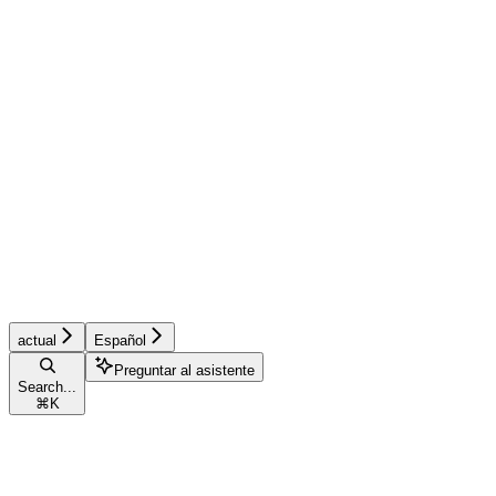
actual
Español
Preguntar al asistente
Search...
⌘
K