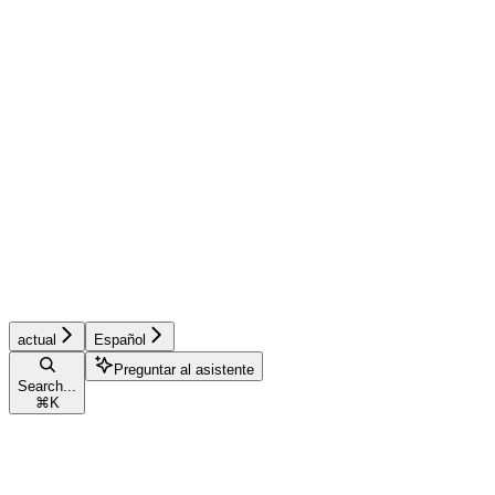
actual
Español
Preguntar al asistente
Search...
⌘
K