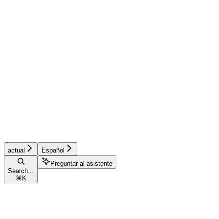
actual
Español
Preguntar al asistente
Search...
⌘
K