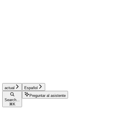
actual
Español
Preguntar al asistente
Search...
⌘
K