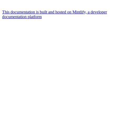
This documentation is built and hosted on Mintlify, a developer
documentation platform
Assistant
Responses
are
generated
using
AI
and
may
contain
mistakes.