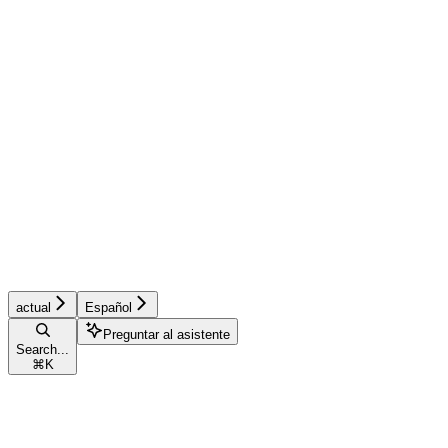
actual
Español
Preguntar al asistente
Search...
⌘
K