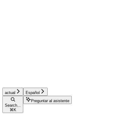
actual
Español
Preguntar al asistente
Search...
⌘
K