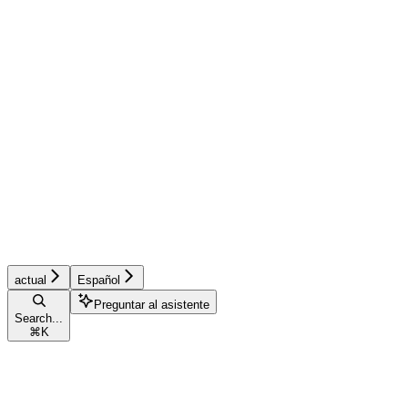
actual
Español
Preguntar al asistente
Search...
⌘
K