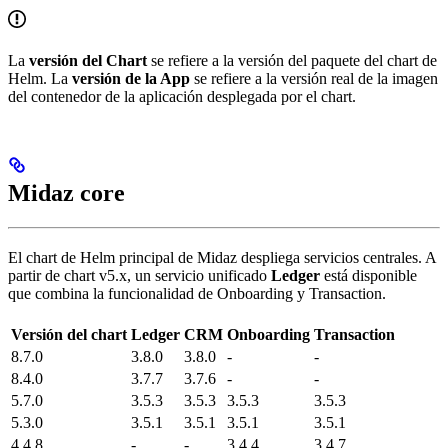
La
versión del Chart
se refiere a la versión del paquete del chart de
Helm. La
versión de la App
se refiere a la versión real de la imagen
del contenedor de la aplicación desplegada por el chart.
Midaz core
El chart de Helm principal de Midaz despliega servicios centrales. A
partir de chart v5.x, un servicio unificado
Ledger
está disponible
que combina la funcionalidad de Onboarding y Transaction.
Versión del chart
Ledger
CRM
Onboarding
Transaction
8.7.0
3.8.0
3.8.0
-
-
8.4.0
3.7.7
3.7.6
-
-
5.7.0
3.5.3
3.5.3
3.5.3
3.5.3
5.3.0
3.5.1
3.5.1
3.5.1
3.5.1
4.4.8
-
-
3.4.4
3.4.7