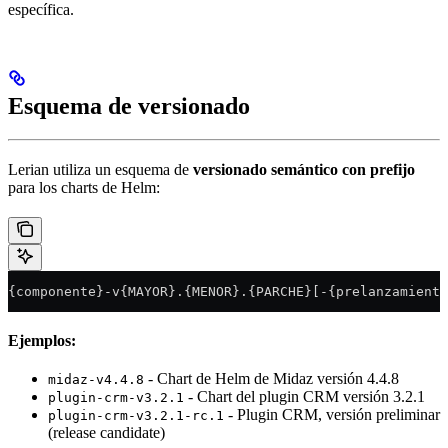
específica.
Esquema de versionado
Lerian utiliza un esquema de
versionado semántico con prefijo
para los charts de Helm:
{componente}-v{MAYOR}.{MENOR}.{PARCHE}[-{prelanzamiento
Ejemplos:
- Chart de Helm de Midaz versión 4.4.8
midaz-v4.4.8
- Chart del plugin CRM versión 3.2.1
plugin-crm-v3.2.1
- Plugin CRM, versión preliminar
plugin-crm-v3.2.1-rc.1
(release candidate)