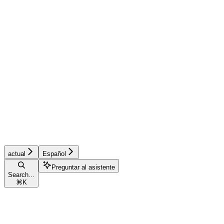
actual
Español
Preguntar al asistente
Search...
⌘
K