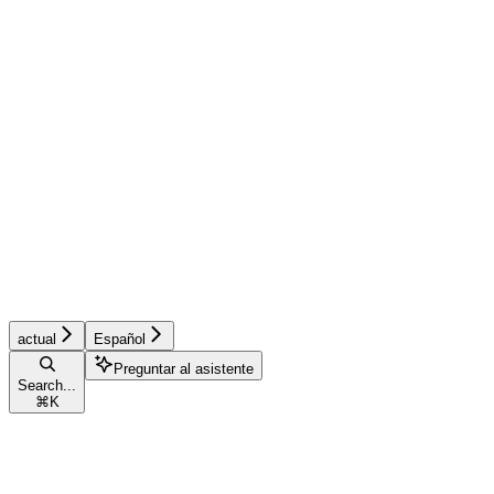
actual
Español
Preguntar al asistente
Search...
⌘
K