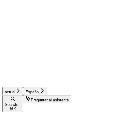
actual
Español
Preguntar al asistente
Search...
⌘
K