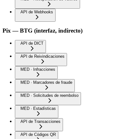
API de Webhooks
Pix — BTG (interfaz, indirecto)
API de DICT
API de Reivindicaciones
MED · Infracciones
MED · Marcadores de fraude
MED · Solicitudes de reembolso
MED · Estadísticas
API de Transacciones
API de Códigos QR