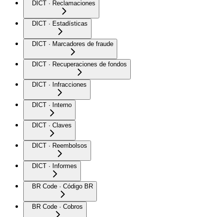
DICT · Reclamaciones
DICT · Estadísticas
DICT · Marcadores de fraude
DICT · Recuperaciones de fondos
DICT · Infracciones
DICT · Interno
DICT · Claves
DICT · Reembolsos
DICT · Informes
BR Code · Código BR
BR Code · Cobros