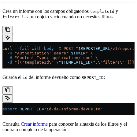
Crea un informe con los campos obligatorios
y
templateId
. Usa un objeto vacío cuando no necesites filtros.
filters
curl
 --fail-with-body
 -X
 POST
 "
$REPORTER_URL
/v1/reports
  -H
 "Authorization: Bearer 
$TOKEN
"
 \
  -H
 "Content-Type: application/json"
 \
  -d
 "{
\"
templateId
\"
:
\"
$TEMPLATE_ID
\"
,
\"
filters
\"
:{}}"
Guarda el
del informe devuelto como
:
id
REPORT_ID
export
 REPORT_ID
=
"id-de-informe-devuelto"
Consulta
Crear informe
para conocer la sintaxis de los filtros y el
contrato completo de la operación.