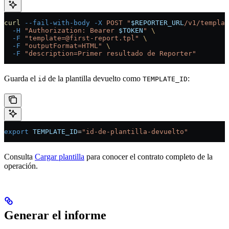
curl
 --fail-with-body
 -X
 POST
 "
$REPORTER_URL
/v1/templat
  -H
 "Authorization: Bearer 
$TOKEN
"
 \
  -F
 "template=@first-report.tpl"
 \
  -F
 "outputFormat=HTML"
 \
  -F
 "description=Primer resultado de Reporter"
Guarda el
de la plantilla devuelto como
:
id
TEMPLATE_ID
export
 TEMPLATE_ID
=
"id-de-plantilla-devuelto"
Consulta
Cargar plantilla
para conocer el contrato completo de la
operación.
Generar el informe