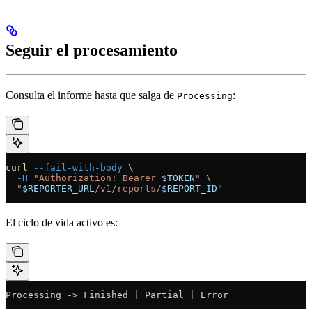
Seguir el procesamiento
Consulta el informe hasta que salga de
:
Processing
curl
 --fail-with-body
 \
  -H
 "Authorization: Bearer 
$TOKEN
"
 \
  "
$REPORTER_URL
/v1/reports/
$REPORT_ID
"
El ciclo de vida activo es:
Processing -> Finished | Partial | Error