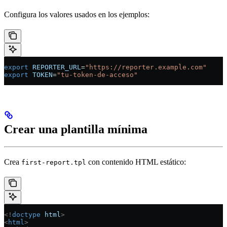
Configura los valores usados en los ejemplos:
export
 REPORTER_URL
=
"https://reporter.example.com"
export
 TOKEN
=
"tu-token-de-acceso"
Crear una plantilla mínima
Crea
con contenido HTML estático:
first-report.tpl
<!
doctype
 html
>
<
html
>