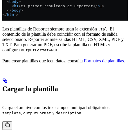
  <
body
>
    <
h1
>
Mi primer resultado de Reporter
</
h1
>
  </
body
>
</
html
>
Las plantillas de Reporter siempre usan la extensión
. El
.tpl
contenido de la plantilla debe coincidir con el formato de salida
seleccionado. Reporter admite salidas HTML, CSV, XML, PDF y
TXT. Para generar un PDF, escribe la plantilla en HTML y
configura
.
outputFormat=PDF
Para crear plantillas que leen datos, consulta
Formatos de plantillas
.
Cargar la plantilla
Carga el archivo con los tres campos multipart obligatorios:
,
y
.
template
outputFormat
description