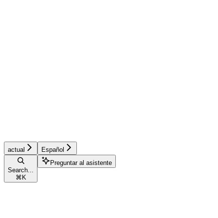
actual
Español
Preguntar al asistente
Search...
⌘
K