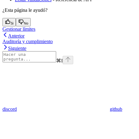
¿Esta página le ayudó?
Si
No
Gestionar límites
Anterior
Auditoría y cumplimiento
Siguiente
⌘
I
discord
github