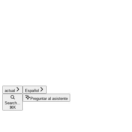
actual
Español
Preguntar al asistente
Search...
⌘
K