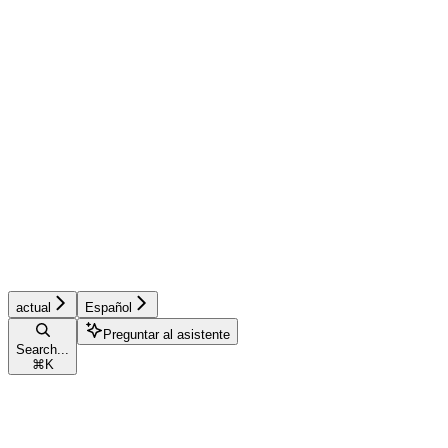
actual
Español
Preguntar al asistente
Search...
⌘
K