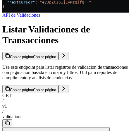
  "nextCursor"
: 
"eyJpZCI6IjEyMzQifQ=="
}
API de Validaciones
Listar Validaciones de
Transacciones
Copiar página
Copiar página
Use este endpoint para listar registros de validacion de transacciones
con paginacion basada en cursor y filtros. Util para reportes de
cumplimiento y analisis de tendencias.
Copiar página
Copiar página
GET
/
v1
/
validations