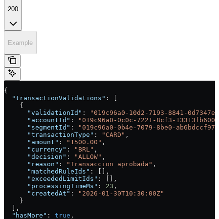
200
Example
{
  "transactionValidations"
: [
    {
      "validationId"
: 
"019c96a0-10d2-7193-8841-0d7347ef
      "accountId"
: 
"019c96a0-0c0c-7221-8cf3-13313fb6008
      "segmentId"
: 
"019c96a0-0b4e-7079-8be0-ab6bdccf975
      "transactionType"
: 
"CARD"
,
      "amount"
: 
"1500.00"
,
      "currency"
: 
"BRL"
,
      "decision"
: 
"ALLOW"
,
      "reason"
: 
"Transaccion aprobada"
,
      "matchedRuleIds"
: [],
      "exceededLimitIds"
: [],
      "processingTimeMs"
: 
23
,
      "createdAt"
: 
"2026-01-30T10:30:00Z"
    }
  ],
  "hasMore"
: 
true
,