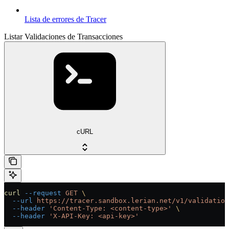
Lista de errores de Tracer
Listar Validaciones de Transacciones
cURL
curl
 --request
 GET
 \
  --url
 https://tracer.sandbox.lerian.net/v1/validation
  --header
 'Content-Type: <content-type>'
 \
  --header
 'X-API-Key: <api-key>'