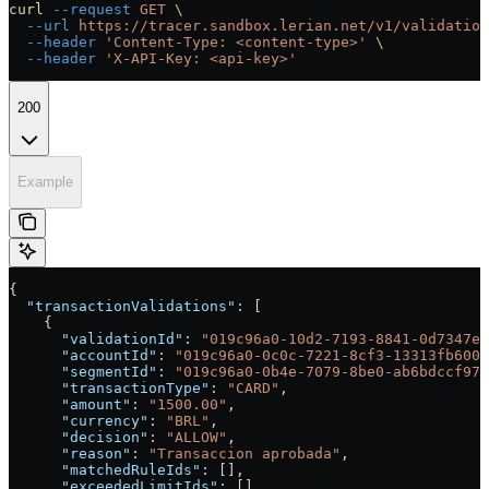
curl
 --request
 GET
 \
  --url
 https://tracer.sandbox.lerian.net/v1/validation
  --header
 'Content-Type: <content-type>'
 \
  --header
 'X-API-Key: <api-key>'
200
Example
{
  "transactionValidations"
: [
    {
      "validationId"
: 
"019c96a0-10d2-7193-8841-0d7347ef
      "accountId"
: 
"019c96a0-0c0c-7221-8cf3-13313fb6008
      "segmentId"
: 
"019c96a0-0b4e-7079-8be0-ab6bdccf975
      "transactionType"
: 
"CARD"
,
      "amount"
: 
"1500.00"
,
      "currency"
: 
"BRL"
,
      "decision"
: 
"ALLOW"
,
      "reason"
: 
"Transaccion aprobada"
,
      "matchedRuleIds"
: [],
      "exceededLimitIds"
: [],