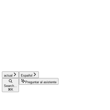
actual
Español
Preguntar al asistente
Search...
⌘
K