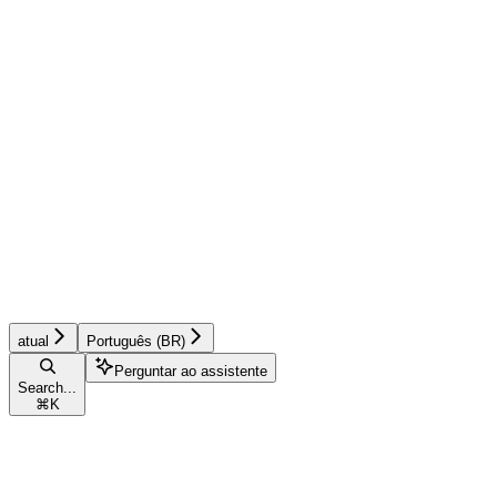
atual
Português (BR)
Perguntar ao assistente
Search...
⌘
K