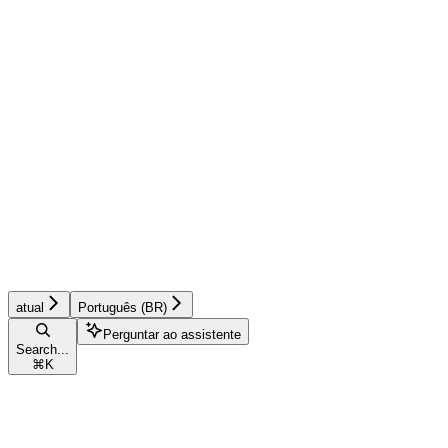
atual
Português (BR)
Perguntar ao assistente
Search...
⌘
K