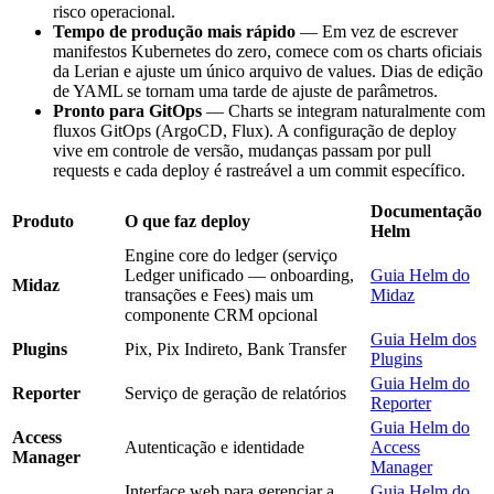
risco operacional.
Tempo de produção mais rápido
— Em vez de escrever
manifestos Kubernetes do zero, comece com os charts oficiais
da Lerian e ajuste um único arquivo de values. Dias de edição
de YAML se tornam uma tarde de ajuste de parâmetros.
Pronto para GitOps
— Charts se integram naturalmente com
fluxos GitOps (ArgoCD, Flux). A configuração de deploy
vive em controle de versão, mudanças passam por pull
requests e cada deploy é rastreável a um commit específico.
Documentação
Produto
O que faz deploy
Helm
Engine core do ledger (serviço
Ledger unificado — onboarding,
Guia Helm do
Midaz
transações e Fees) mais um
Midaz
componente CRM opcional
Guia Helm dos
Plugins
Pix, Pix Indireto, Bank Transfer
Plugins
Guia Helm do
Reporter
Serviço de geração de relatórios
Reporter
Guia Helm do
Access
Autenticação e identidade
Access
Manager
Manager
Interface web para gerenciar a
Guia Helm do