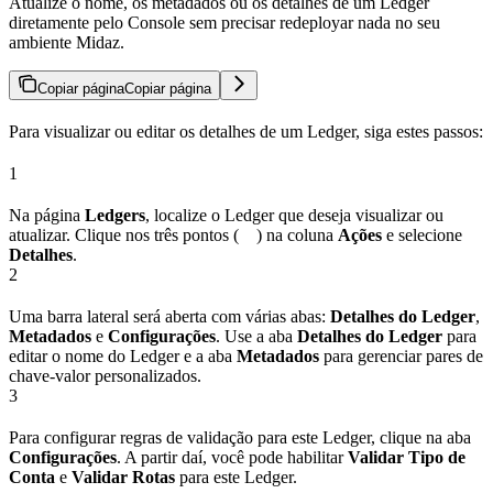
Atualize o nome, os metadados ou os detalhes de um Ledger
diretamente pelo Console sem precisar redeployar nada no seu
ambiente Midaz.
Copiar página
Copiar página
Para visualizar ou editar os detalhes de um Ledger, siga estes passos:
1
Na página
Ledgers
, localize o Ledger que deseja visualizar ou
atualizar. Clique nos três pontos (
) na coluna
Ações
e selecione
Detalhes
.
2
Uma barra lateral será aberta com várias abas:
Detalhes do Ledger
,
Metadados
e
Configurações
. Use a aba
Detalhes do Ledger
para
editar o nome do Ledger e a aba
Metadados
para gerenciar pares de
chave-valor personalizados.
3
Para configurar regras de validação para este Ledger, clique na aba
Configurações
. A partir daí, você pode habilitar
Validar Tipo de
Conta
e
Validar Rotas
para este Ledger.