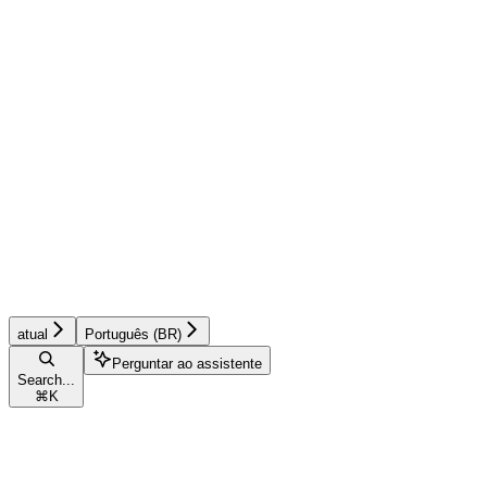
atual
Português (BR)
Perguntar ao assistente
Search...
⌘
K