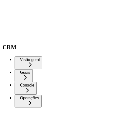
CRM
Visão geral
Guias
Console
Operações