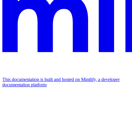
This documentation is built and hosted on Mintlify, a developer
documentation platform
Assistant
Responses
are
generated