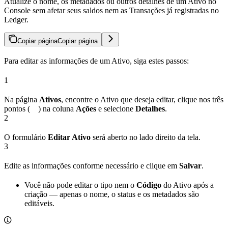
Atualize o nome, os metadados ou outros detalhes de um Ativo no
Console sem afetar seus saldos nem as Transações já registradas no
Ledger.
Copiar página
Copiar página
Para editar as informações de um Ativo, siga estes passos:
1
Na página
Ativos
, encontre o Ativo que deseja editar, clique nos três
pontos (
) na coluna
Ações
e selecione
Detalhes
.
2
O formulário
Editar Ativo
será aberto no lado direito da tela.
3
Edite as informações conforme necessário e clique em
Salvar
.
Você não pode editar o tipo nem o
Código
do Ativo após a
criação — apenas o nome, o status e os metadados são
editáveis.