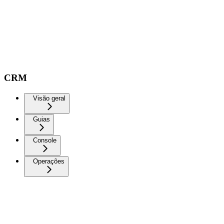
CRM
Visão geral
Guias
Console
Operações