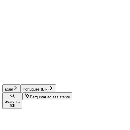
atual
Português (BR)
Perguntar ao assistente
Search...
⌘
K