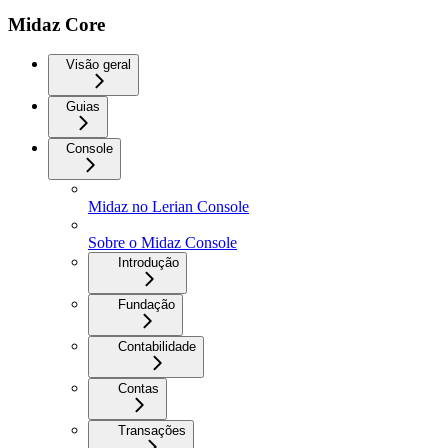
Midaz Core
Visão geral
Guias
Console
Midaz no Lerian Console
Sobre o Midaz Console
Introdução
Fundação
Contabilidade
Contas
Transações