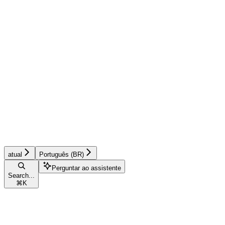
atual
Português (BR)
Perguntar ao assistente
Search...
⌘
K