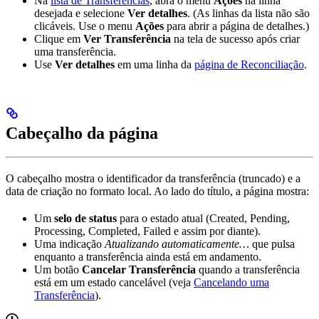
Na
lista de Transferências
, abra o menu
Ações
na linha
desejada e selecione
Ver detalhes
. (As linhas da lista não são
clicáveis. Use o menu
Ações
para abrir a página de detalhes.)
Clique em
Ver Transferência
na tela de sucesso após criar
uma transferência.
Use
Ver detalhes
em uma linha da
página de Reconciliação
.
Cabeçalho da página
O cabeçalho mostra o identificador da transferência (truncado) e a
data de criação no formato local. Ao lado do título, a página mostra:
Um
selo de status
para o estado atual (Created, Pending,
Processing, Completed, Failed e assim por diante).
Uma indicação
Atualizando automaticamente…
que pulsa
enquanto a transferência ainda está em andamento.
Um botão
Cancelar Transferência
quando a transferência
está em um estado cancelável (veja
Cancelando uma
Transferência
).