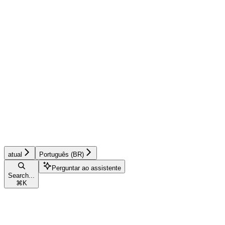
atual
Português (BR)
Perguntar ao assistente
Search...
⌘
K