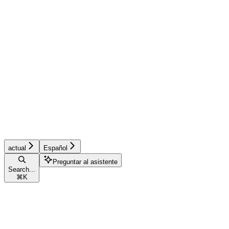
actual
Español
Preguntar al asistente
Search...
⌘
K