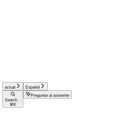
actual
Español
Preguntar al asistente
Search...
⌘
K