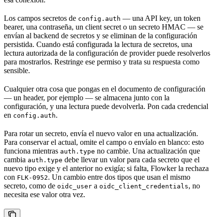
Los campos secretos de
— una API key, un token
config.auth
bearer, una contraseña, un client secret o un secreto HMAC — se
envían al backend de secretos y se eliminan de la configuración
persistida. Cuando está configurada la lectura de secretos, una
lectura autorizada de la configuración de provider puede resolverlos
para mostrarlos. Restringe ese permiso y trata su respuesta como
sensible.
Cualquier otra cosa que pongas en el documento de configuración
— un header, por ejemplo — se almacena junto con la
configuración, y una lectura puede devolverla. Pon cada credencial
en
.
config.auth
Para rotar un secreto, envía el nuevo valor en una actualización.
Para conservar el actual, omite el campo o envíalo en blanco: esto
funciona mientras
no cambie. Una actualización que
auth.type
cambia
debe llevar un valor para cada secreto que el
auth.type
nuevo tipo exige y el anterior no exigía; si falta, Flowker la rechaza
con
. Un cambio entre dos tipos que usan el mismo
FLK-0952
secreto, como de
a
, no
oidc_user
oidc_client_credentials
necesita ese valor otra vez.