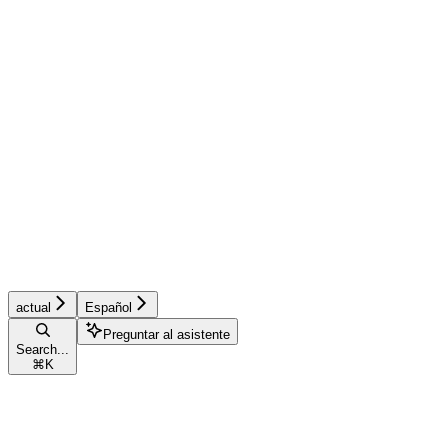
actual
Español
Preguntar al asistente
Search...
⌘
K