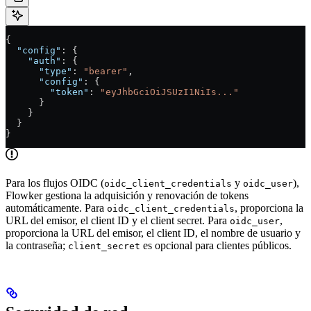
{
  "config"
: {
    "auth"
: {
      "type"
: 
"bearer"
,
      "config"
: {
        "token"
: 
"eyJhbGciOiJSUzI1NiIs..."
      }
    }
  }
}
Para los flujos OIDC (
y
),
oidc_client_credentials
oidc_user
Flowker gestiona la adquisición y renovación de tokens
automáticamente. Para
, proporciona la
oidc_client_credentials
URL del emisor, el client ID y el client secret. Para
,
oidc_user
proporciona la URL del emisor, el client ID, el nombre de usuario y
la contraseña;
es opcional para clientes públicos.
client_secret