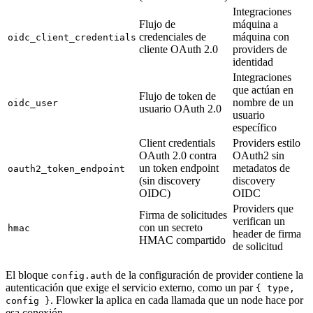
Integraciones
Flujo de
máquina a
credenciales de
máquina con
oidc_client_credentials
cliente OAuth 2.0
providers de
identidad
Integraciones
que actúan en
Flujo de token de
nombre de un
oidc_user
usuario OAuth 2.0
usuario
específico
Client credentials
Providers estilo
OAuth 2.0 contra
OAuth2 sin
un token endpoint
metadatos de
oauth2_token_endpoint
(sin discovery
discovery
OIDC)
OIDC
Providers que
Firma de solicitudes
verifican un
con un secreto
hmac
header de firma
HMAC compartido
de solicitud
El bloque
de la configuración de provider contiene la
config.auth
autenticación que exige el servicio externo, como un par
{ type,
. Flowker la aplica en cada llamada que un node hace por
config }
esa conexión.