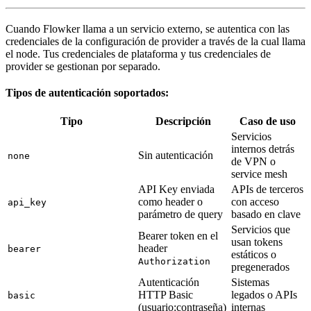
Cuando Flowker llama a un servicio externo, se autentica con las
credenciales de la configuración de provider a través de la cual llama
el node. Tus credenciales de plataforma y tus credenciales de
provider se gestionan por separado.
Tipos de autenticación soportados:
Tipo
Descripción
Caso de uso
Servicios
internos detrás
Sin autenticación
none
de VPN o
service mesh
API Key enviada
APIs de terceros
como header o
con acceso
api_key
parámetro de query
basado en clave
Servicios que
Bearer token en el
usan tokens
header
bearer
estáticos o
Authorization
pregenerados
Autenticación
Sistemas
HTTP Basic
legados o APIs
basic
(usuario:contraseña)
internas