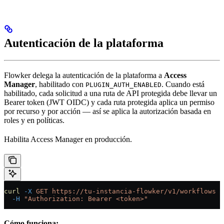
Autenticación de la plataforma
Flowker delega la autenticación de la plataforma a
Access
Manager
, habilitado con
. Cuando está
PLUGIN_AUTH_ENABLED
habilitado, cada solicitud a una ruta de API protegida debe llevar un
Bearer token (JWT OIDC) y cada ruta protegida aplica un permiso
por recurso y por acción — así se aplica la autorización basada en
roles y en políticas.
Habilita Access Manager en producción.
curl
 -X
 GET
 https://tu-instancia-flowker/v1/workflows
 \
  -H
 "Authorization: Bearer <token>"
Cómo funciona: