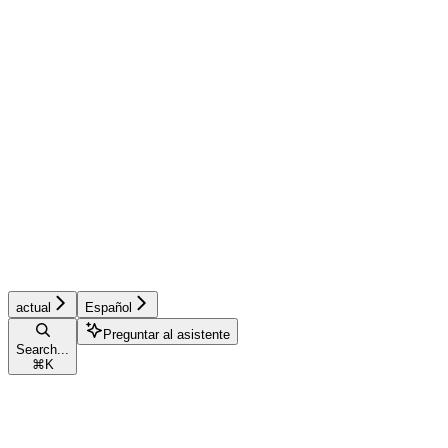
actual
Español
Preguntar al asistente
Search...
⌘
K