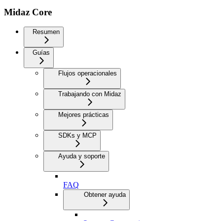
Midaz Core
Resumen
Guías
Flujos operacionales
Trabajando con Midaz
Mejores prácticas
SDKs y MCP
Ayuda y soporte
FAQ
Obtener ayuda