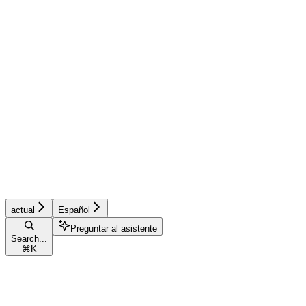
actual
Español
Preguntar al asistente
Search...
⌘
K