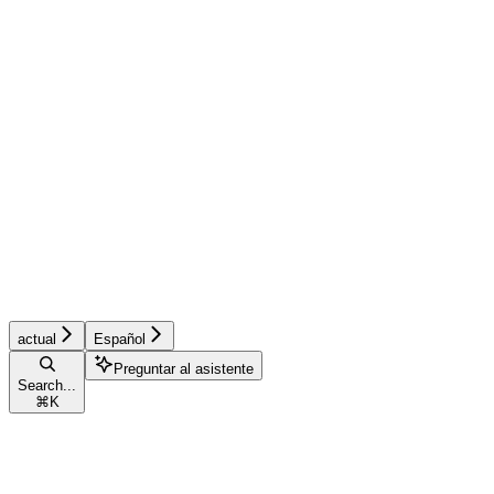
actual
Español
Preguntar al asistente
Search...
⌘
K