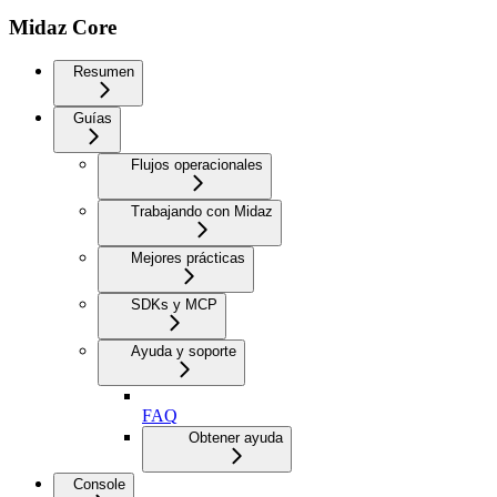
Midaz Core
Resumen
Guías
Flujos operacionales
Trabajando con Midaz
Mejores prácticas
SDKs y MCP
Ayuda y soporte
FAQ
Obtener ayuda
Console