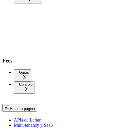
Fees
Guías
Console
En esta página
APIs de Lerian
Multi-tenancy y SaaS