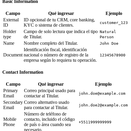
Basic Information
Campo
Qué ingresar
Ejemplo
External
ID opcional de tu CRM, core banking,
customer_123
ID
KYC o sistema de clientes.
Holder
Campo de solo lectura que indica el tipo
Natural
type
de Titular.
Person
Name
Nombre completo del Titular.
John Doe
Identificación fiscal, identificación
Document
nacional o número de registro de la
12345678900
empresa según lo requiera tu operación.
Contact Information
Campo
Qué ingresar
Ejemplo
Primary
Correo principal usado para
john.doe@example.com
Email
contactar al Titular.
Secondary
Correo alternativo usado
john.doe2@example.com
Email
para contactar al Titular.
Número de teléfono de
Mobile
contacto, incluido el código
+5511999999999
Phone
de país o área cuando sea
necesario.