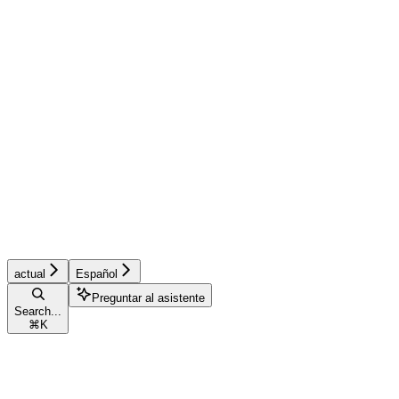
actual
Español
Preguntar al asistente
Search...
⌘
K