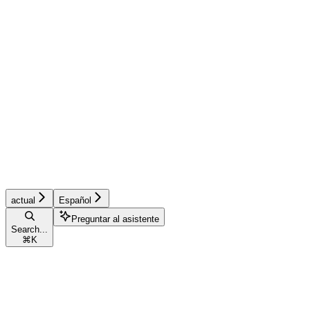
actual
Español
Preguntar al asistente
Search...
⌘
K