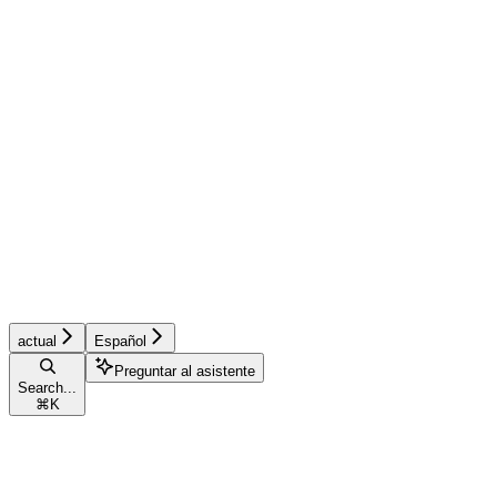
actual
Español
Preguntar al asistente
Search...
⌘
K