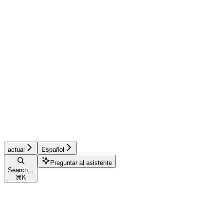
actual
Español
Preguntar al asistente
Search...
⌘
K