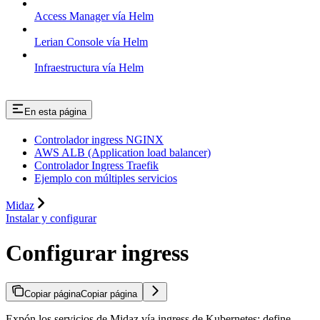
Access Manager vía Helm
Lerian Console vía Helm
Infraestructura vía Helm
En esta página
Controlador ingress NGINX
AWS ALB (Application load balancer)
Controlador Ingress Traefik
Ejemplo con múltiples servicios
Midaz
Instalar y configurar
Configurar ingress
Copiar página
Copiar página
Expón los servicios de Midaz vía ingress de Kubernetes: define