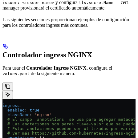
y configura
— cert-
issuer: <issuer-name>
tls.secretName
manager provisionará el certificado automáticamente.
Las siguientes secciones proporcionan ejemplos de configuración
para los controladores ingress más comunes.
Controlador ingress NGINX
Para usar el
Controlador Ingress NGINX
, configura el
de la siguiente manera:
values.yaml
ingress
:
  enabled
: 
true
  className
: 
"nginx"
  # El campo `annotations` se usa para agregar metadat
  # Las anotaciones son pares clave-valor que se pueden
  # Estas anotaciones pueden ser utilizadas por varias 
  # Ver más https://github.com/kubernetes/ingress-nginx
  annotations
: {}