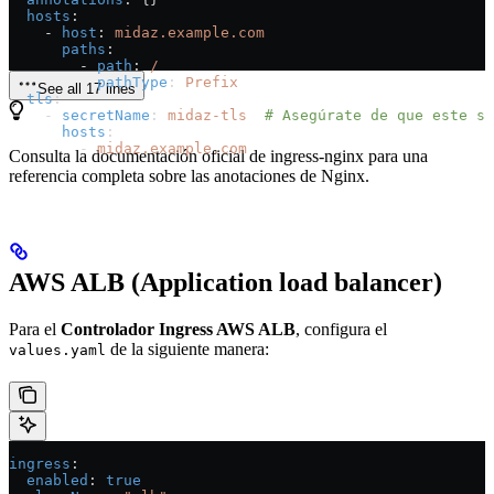
  hosts
:
    - 
host
: 
midaz.example.com
      paths
:
        - 
path
: 
/
          pathType
: 
Prefix
See all 17 lines
  tls
:
    - 
secretName
: 
midaz-tls
  # Asegúrate de que este se
      hosts
:
        - 
midaz.example.com
Consulta la documentación oficial de ingress-nginx para una
referencia completa sobre las anotaciones de Nginx.
AWS ALB (Application load balancer)
Para el
Controlador Ingress AWS ALB
, configura el
de la siguiente manera:
values.yaml
ingress
:
  enabled
: 
true