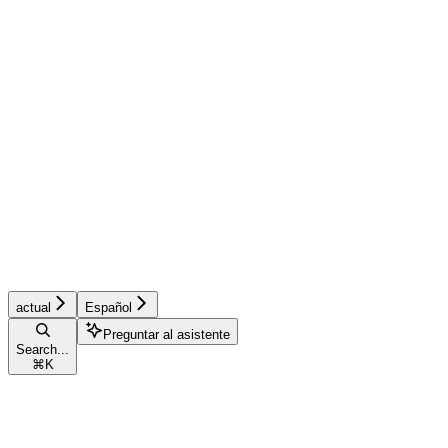
actual
Español
Preguntar al asistente
Search...
⌘
K