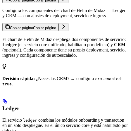
Copiar página
Copiar página
Configura los componentes del chart de Helm de Midaz — Ledger
y CRM — con ajustes de deployment, servicio e ingress.
Copiar página
Copiar página
El chart de Helm de Midaz despliega dos componentes de servicio:
Ledger
(el servicio core unificado, habilitado por defecto) y
CRM
(opcional). Cada componente tiene su propio deployment, servicio,
ingress y configuración de autoescalado.
Decisión rápida:
¿Necesitas CRM? → configura
crm.enabled:
.
true
Ledger
El servicio
combina los módulos onboarding y transaction
ledger
en un solo despliegue. Es el único servicio core y está habilitado por
defecto.