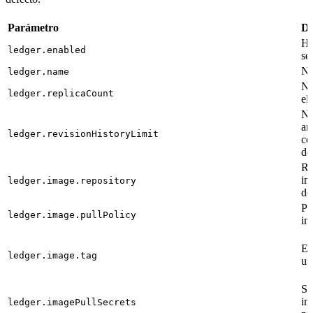
Parámetro
De
Ha
ledger.enabled
se
No
ledger.name
Nú
ledger.replicaCount
el
Nú
an
ledger.revisionHistoryLimit
co
de
Re
im
ledger.image.repository
de
Po
ledger.image.pullPolicy
im
Et
ledger.image.tag
us
Se
im
ledger.imagePullSecrets