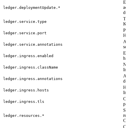
Es
ac
ledger.deploymentUpdate.*
de
Ti
ledger.service.type
Ku
Pu
ledger.service.port
H
An
ledger.service.annotations
se
Es
ledger.ingress.enabled
ha
No
ledger.ingress.className
In
An
ledger.ingress.annotations
de
Ho
ledger.ingress.hosts
In
Co
ledger.ingress.tls
pa
So
re
ledger.resources.*
CP
Ca