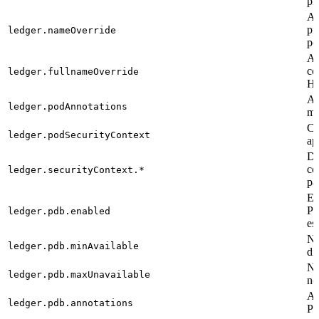
pr
An
pr
ledger.nameOverride
po
An
co
ledger.fullnameOverride
He
An
ledger.podAnnotations
me
Co
ledger.podSecurityContext
ap
De
co
ledger.securityContext.*
pa
Es
Po
ledger.pdb.enabled
es
Nú
ledger.pdb.minAvailable
di
Nú
ledger.pdb.maxUnavailable
no
An
ledger.pdb.annotations
Po