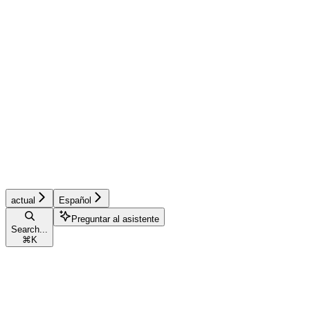
actual
Español
Preguntar al asistente
Search...
⌘
K