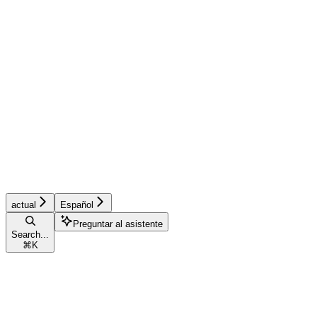
actual
Español
Preguntar al asistente
Search...
⌘
K