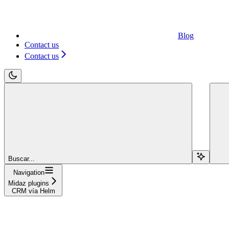
Blog
Contact us
Contact us
Buscar...
Navigation
Midaz plugins
CRM vía Helm