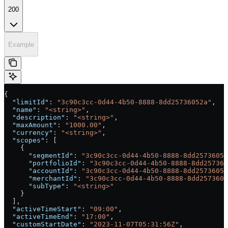
200
Example
{
  "limitId"
: 
"3c90c3cc-0d44-4b50-8888-8dd25736052a"
,
  "name"
: 
"<string>"
,
  "description"
: 
"<string>"
,
  "maxAmount"
: 
"1000.00"
,
  "currency"
: 
"<string>"
,
  "scopes"
: [
    {
      "segmentId"
: 
"3c90c3cc-0d44-4b50-8888-8dd25736052
      "portfolioId"
: 
"3c90c3cc-0d44-4b50-8888-8dd257360
      "accountId"
: 
"3c90c3cc-0d44-4b50-8888-8dd25736052
      "merchantId"
: 
"3c90c3cc-0d44-4b50-8888-8dd2573605
      "subType"
: 
"<string>"
    }
  ],
  "activeTimeStart"
: 
"09:00"
,
  "activeTimeEnd"
: 
"17:00"
,
  "customStartDate"
: 
"2023-11-07T05:31:56Z"
,