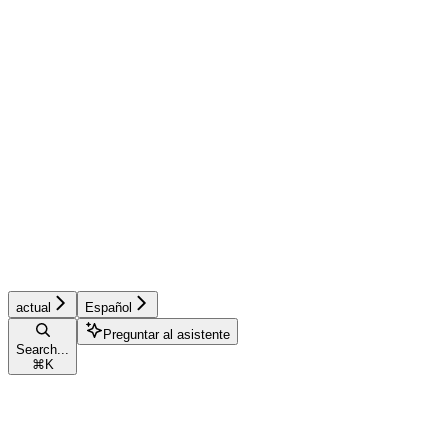
actual
Español
Preguntar al asistente
Search...
⌘
K