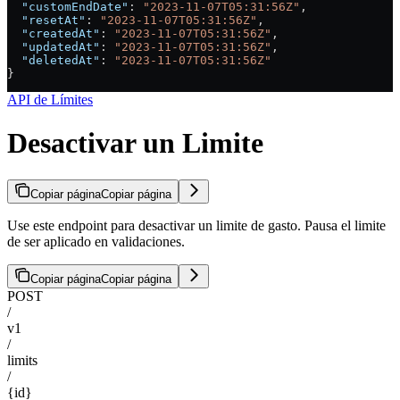
  "customEndDate"
: 
"2023-11-07T05:31:56Z"
,
  "resetAt"
: 
"2023-11-07T05:31:56Z"
,
  "createdAt"
: 
"2023-11-07T05:31:56Z"
,
  "updatedAt"
: 
"2023-11-07T05:31:56Z"
,
  "deletedAt"
: 
"2023-11-07T05:31:56Z"
}
API de Límites
Desactivar un Limite
Copiar página
Copiar página
Use este endpoint para desactivar un limite de gasto. Pausa el limite
de ser aplicado en validaciones.
Copiar página
Copiar página
POST
/
v1
/
limits
/
{id}