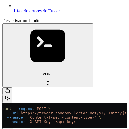
Lista de errores de Tracer
Desactivar un Limite
cURL
curl
 --request
 POST
 \
  --url
 https://tracer.sandbox.lerian.net/v1/limits/{id
  --header
 'Content-Type: <content-type>'
 \
  --header
 'X-API-Key: <api-key>'