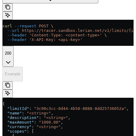
curl
 --request
 POST
 \
  --url
 https://tracer.sandbox.lerian.net/v1/limits/{id
  --header
 'Content-Type: <content-type>'
 \
  --header
 'X-API-Key: <api-key>'
200
Example
{
  "limitId"
: 
"3c90c3cc-0d44-4b50-8888-8dd25736052a"
,
  "name"
: 
"<string>"
,
  "description"
: 
"<string>"
,
  "maxAmount"
: 
"1000.00"
,
  "currency"
: 
"<string>"
,
  "scopes"
: [
    {