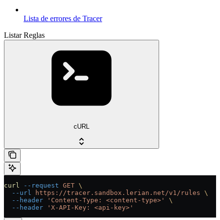
Lista de errores de Tracer
Listar Reglas
cURL
curl
 --request
 GET
 \
  --url
 https://tracer.sandbox.lerian.net/v1/rules
 \
  --header
 'Content-Type: <content-type>'
 \
  --header
 'X-API-Key: <api-key>'