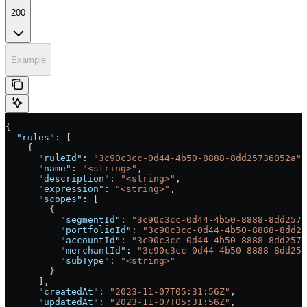
200
Example
{
  "rules"
: [
    {
      "ruleId"
: 
"3c90c3cc-0d44-4b50-8888-8dd25736052a"
,
      "name"
: 
"<string>"
,
      "description"
: 
"<string>"
,
      "expression"
: 
"<string>"
,
      "scopes"
: [
        {
          "segmentId"
: 
"3c90c3cc-0d44-4b50-8888-8dd2573
          "portfolioId"
: 
"3c90c3cc-0d44-4b50-8888-8dd25
          "accountId"
: 
"3c90c3cc-0d44-4b50-8888-8dd2573
          "merchantId"
: 
"3c90c3cc-0d44-4b50-8888-8dd257
          "subType"
: 
"<string>"
        }
      ],
      "createdAt"
: 
"2023-11-07T05:31:56Z"
,
      "updatedAt"
: 
"2023-11-07T05:31:56Z"
,