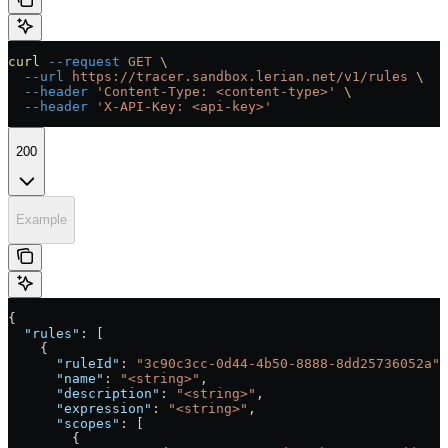
curl
 --request
 GET
 \
  --url
 https://tracer.sandbox.lerian.net/v1/rules
 \
  --header
 'Content-Type: <content-type>'
 \
  --header
 'X-API-Key: <api-key>'
200
Example
{
  "rules"
: [
    {
      "ruleId"
: 
"3c90c3cc-0d44-4b50-8888-8dd25736052a"
,
      "name"
: 
"<string>"
,
      "description"
: 
"<string>"
,
      "expression"
: 
"<string>"
,
      "scopes"
: [
        {