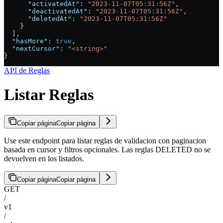
      "activatedAt"
: 
"2023-11-07T05:31:56Z"
,
      "deactivatedAt"
: 
"2023-11-07T05:31:56Z"
,
      "deletedAt"
: 
"2023-11-07T05:31:56Z"
    }
  ],
  "hasMore"
: 
true
,
  "nextCursor"
: 
"<string>"
}
API de Reglas
Listar Reglas
Copiar página
Copiar página
Use este endpoint para listar reglas de validacion con paginacion
basada en cursor y filtros opcionales. Las reglas DELETED no se
devuelven en los listados.
Copiar página
Copiar página
GET
/
v1
/