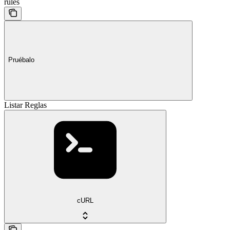
rules
Pruébalo
Listar Reglas
cURL