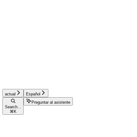
actual
Español
Preguntar al asistente
Search...
⌘
K