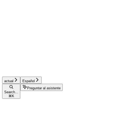
actual
Español
Preguntar al asistente
Search...
⌘
K