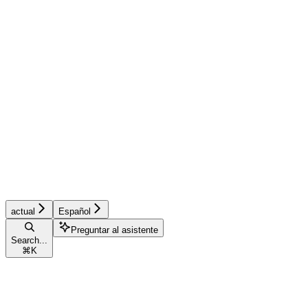
actual
Español
Preguntar al asistente
Search...
⌘
K