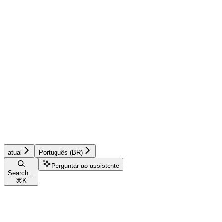
atual
Português (BR)
Perguntar ao assistente
Search...
⌘
K