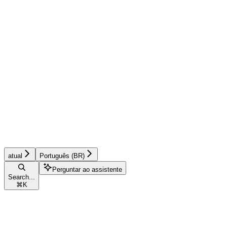
atual
Português (BR)
Perguntar ao assistente
Search...
⌘
K